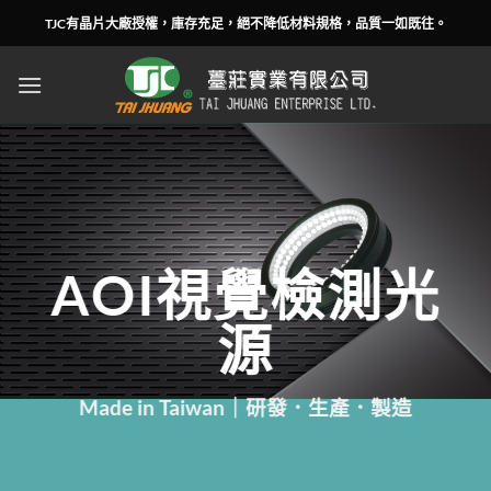
Skip
TJC有晶片大廠授權，庫存充足，絕不降低材料規格，品質一如既往。
to
content
AOI視覺檢測光
源
Made in Taiwan｜研發．生產．製造
產品分類
全部系列