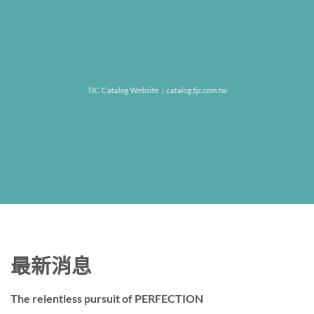
TJC Catalog Website｜catalog.tjc.com.tw
最新消息
The relentless pursuit of PERFECTION