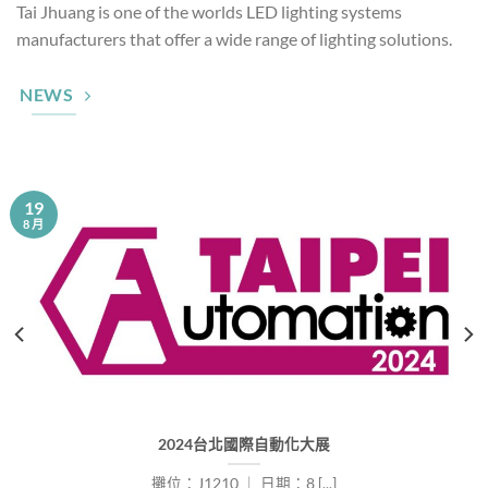
Tai Jhuang is one of the worlds LED lighting systems
manufacturers that offer a wide range of lighting solutions.
NEWS
19
8 月
2024台北國際自動化大展
攤位：J1210 ｜ 日期：8 [...]