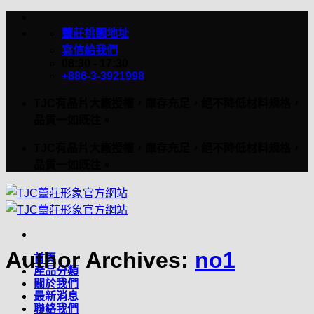
Skip
to
薹莊桃園地址
content
寫信給我們
08:30 - 17:30
+886-3-3921998
TJC有晶片大廠授權，庫存充足，絕不降低材料規格，
品質一如既往。
TJC有晶片大廠授權，庫存充足，絕不降低材料規格，
品質一如既往。
Author Archives:
no1
首頁
產品分類
關於我們
最新消息
聯絡我們