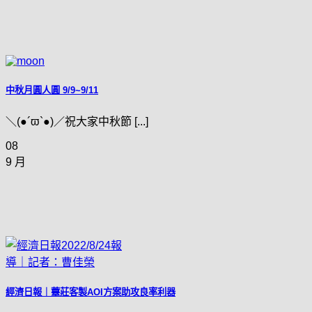
中秋月圓人圓 9/9~9/11
＼(●´ϖ`●)／祝大家中秋節 [...]
08
9 月
經濟日報｜薹莊客製AOI方案助攻良率利器